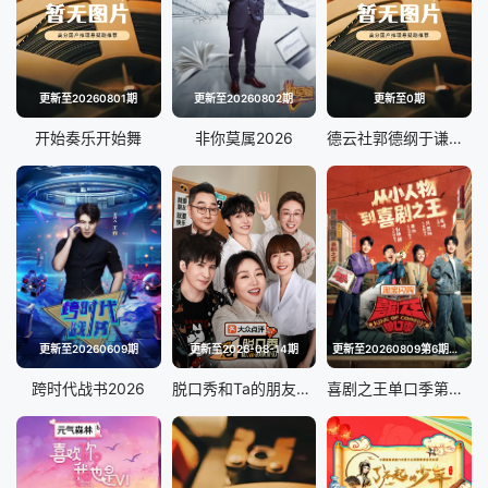
更新至20260801期
更新至20260802期
更新至0期
开始奏乐开始舞
非你莫属2026
德云社郭德纲于谦相声专场上海站2026
更新至20260609期
更新至2026-08-14期
更新至20260809第6期高分舞台纯享合集
跨时代战书2026
脱口秀和Ta的朋友们第三季
喜剧之王单口季第三季