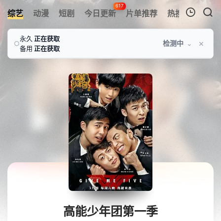
617
综艺
动漫
短剧
今日更新
片单推荐
热搜榜
APP
我的观影记录
永久
正在获取
×
检测中
⌄
○
备用
正在获取
暂无观看影片的记录
高能少年团第一季