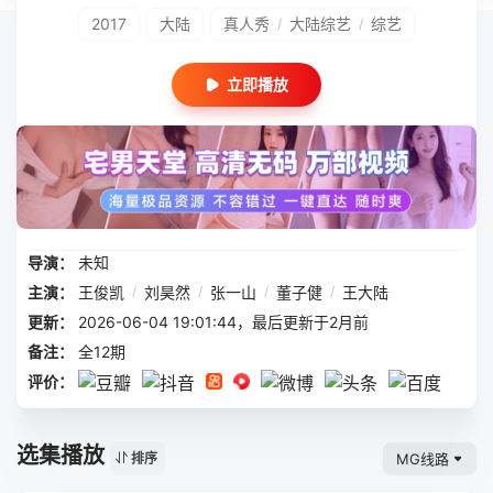
2017
大陆
真人秀
大陆综艺
综艺
/
/
立即播放
导演：
未知
主演：
王俊凯
/
刘昊然
/
张一山
/
董子健
/
王大陆
更新：
2026-06-04 19:01:44，最后更新于2月前
备注：
全12期
评价：
选集播放
MG线路
排序