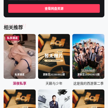
查看网盘资源
TUIJIAN
相关推荐
私享通道
私享通道
更新至20260802期
更新至20260803期
深夜私享
天籁与少年
这是我的西游第二季