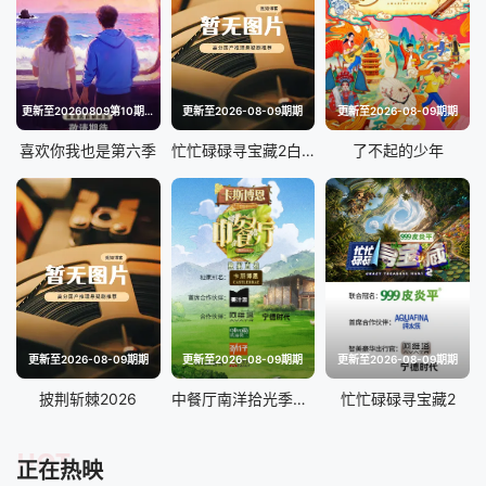
更新至20260809第10期陪看
更新至2026-08-09期期
更新至2026-08-09期期
喜欢你我也是第六季
忙忙碌碌寻宝藏2白昼逆行
了不起的少年
更新至2026-08-09期期
更新至2026-08-09期期
更新至2026-08-09期期
披荆斩棘2026
中餐厅南洋拾光季独家直拍
忙忙碌碌寻宝藏2
HOT
正在热映