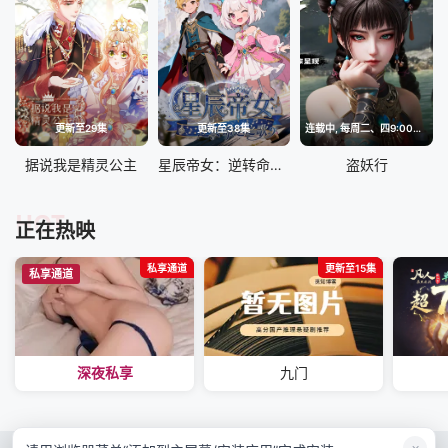
更新至29集
更新至38集
连载中, 每周二、四9:00更新
据说我是精灵公主
星辰帝女：逆转命运之歌
盗妖行
HOT
正在热映
私享通道
更新至15集
私享通道
深夜私享
九门
×