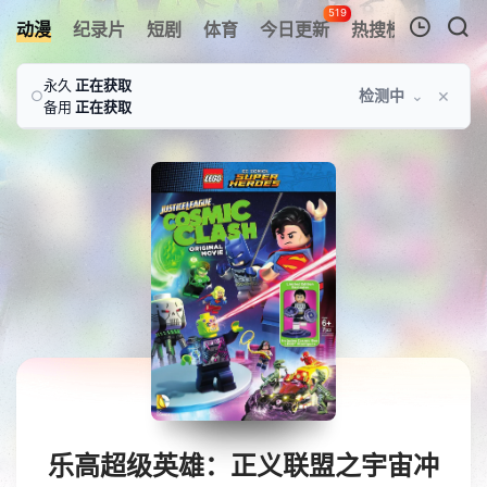
519
动漫
纪录片
短剧
体育
今日更新
热搜榜
APP
我的观影记录
永久
正在获取
×
检测中
⌄
○
备用
正在获取
暂无观看影片的记录
乐高超级英雄：正义联盟之宇宙冲