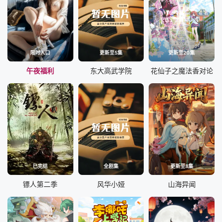
限时入口
更新至5集
更新至20集
午夜福利
东大高武学院
花仙子之魔法香对论
已完结
全剧集
更新至8集
镖人第二季
风华小娅
山海异闻