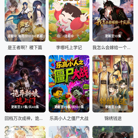
连载中, 每周四10:00更新
连载中
更新至10集
是王者啊？稷下篇
李哪吒上学记
我怎么会嫁给一个反派
更新至37集/共48集
更新至39集/共100集
更新至22集
回档万次成神，诡异新娘追上门
乐高小人之僵尸大战
锦绣钱途