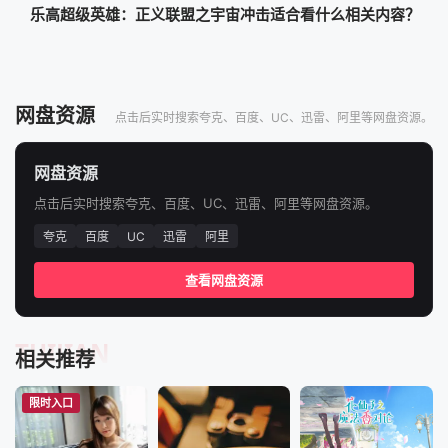
乐高超级英雄：正义联盟之宇宙冲击适合看什么相关内容？
网盘资源
点击后实时搜索夸克、百度、UC、迅雷、阿里等网盘资源。
网盘资源
点击后实时搜索夸克、百度、UC、迅雷、阿里等网盘资源。
夸克
百度
UC
迅雷
阿里
查看网盘资源
TUIJIAN
相关推荐
限时入口