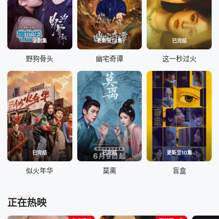
全剧集
更新至14集
已完结
野狗骨头
幽宅奇谭
这一秒过火
已完结
已完结
更新至10集
似火年华
莫离
盲盒
HOT
正在热映