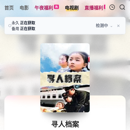
首页
电影
午夜福利
电视剧
直播福利
综艺
热
新
我的观影记录
永久
正在获取
×
检测中
⌄
○
备用
正在获取
暂无观看影片的记录
寻人档案