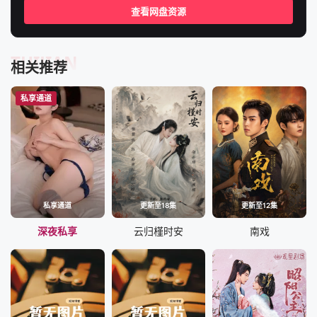
查看网盘资源
TUIJIAN
相关推荐
私享通道
私享通道
更新至18集
更新至12集
深夜私享
云归槿时安
南戏