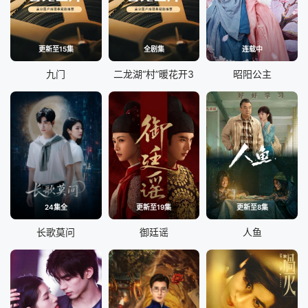
更新至15集
全剧集
连载中
九门
二龙湖“村”暖花开3
昭阳公主
24集全
更新至19集
更新至8集
长歌莫问
御廷谣
人鱼