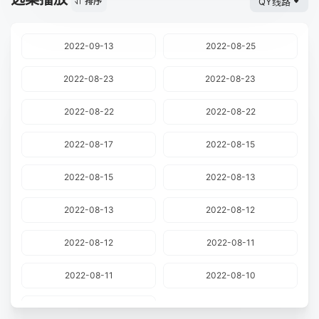
QY线路
排序
2022-09-13
2022-08-25
2022-08-23
2022-08-23
2022-08-22
2022-08-22
2022-08-17
2022-08-15
2022-08-15
2022-08-13
2022-08-13
2022-08-12
2022-08-12
2022-08-11
2022-08-11
2022-08-10
2022-08-10