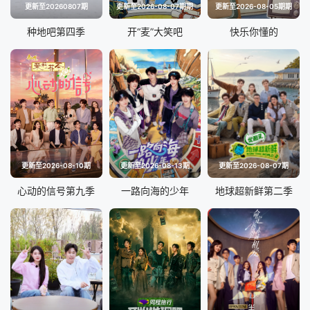
更新至20260807期
更新至2026-08-07期期
更新至2026-08-05期期
种地吧第四季
开“麦”大笑吧
快乐你懂的
更新至2026-08-10期
更新至2026-08-13期
更新至2026-08-07期
心动的信号第九季
一路向海的少年
地球超新鲜第二季