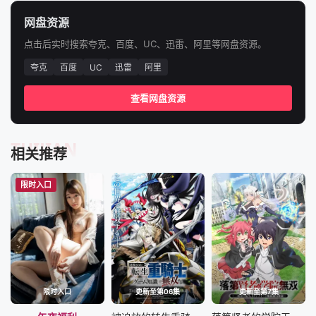
网盘资源
点击后实时搜索夸克、百度、UC、迅雷、阿里等网盘资源。
夸克
百度
UC
迅雷
阿里
查看网盘资源
TUIJIAN
相关推荐
限时入口
限时入口
更新至第06集
更新至第7集