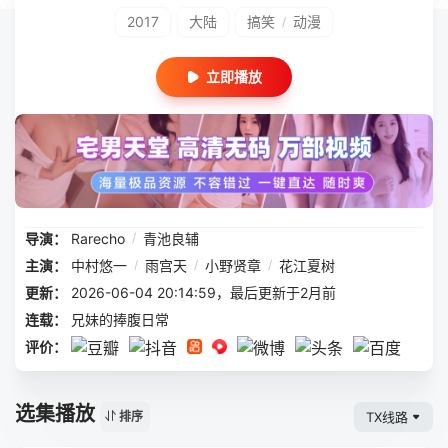
2017
大陆
搞笑
动漫
/
立即播放
导演：
Rarecho
/
青池良辅
主演：
中村悠一
/
雨宫天
/
小野贤章
/
花江夏树
更新：
2026-06-04 20:14:59，最后更新于2月前
连载：
兄妹的捧腹日常
评价：
选集播放
TX线路
排序