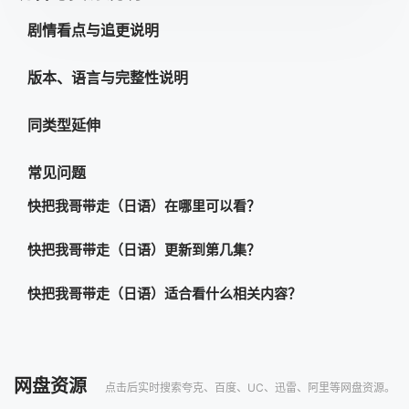
45
46
47
48
剧情看点与追更说明
49
50
51
52
版本、语言与完整性说明
53
54
55
56
同类型延伸
57
58
59
60
61
62
63
64
常见问题
65
66
67
68
快把我哥带走（日语）在哪里可以看？
69
70
71
72
快把我哥带走（日语）更新到第几集？
快把我哥带走（日语）适合看什么相关内容？
网盘资源
点击后实时搜索夸克、百度、UC、迅雷、阿里等网盘资源。