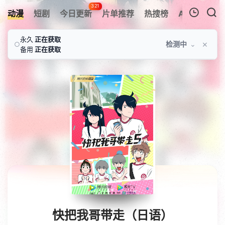
321
动漫
短剧
今日更新
片单推荐
热搜榜
APP
我的观影记录
永久
正在获取
×
检测中
⌄
○
备用
正在获取
暂无观看影片的记录
快把我哥带走（日语）