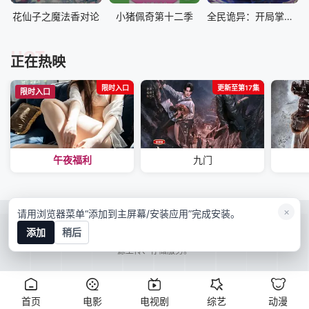
花仙子之魔法香对论
小猪佩奇第十二季
全民诡异：开局掌握零元购动态漫
HOT
正在热映
限时入口
更新至第17集
限时入口
午夜福利
九门
×
请用浏览器菜单“添加到主屏幕/安装应用”完成安装。
RSS
Baidu
Google
Sogou
bing
添加
稍后
映像星球本站所有内容均来自互联网分享站点所提供的公开引用资源，未提供资
源上传、存储服务。
首页
电影
电视剧
综艺
动漫