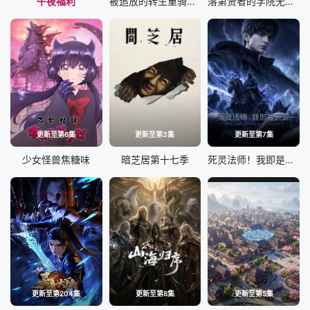
午夜福利
被追放的转生重骑士用游戏知识开无双
落第贤者的学院无双 第二回转生，S等级作弊魔术师冒险记
更新至第6集
更新至第3集
更新至第7集
少女怪兽焦糖味
暗芝居第十七季
死灵法师！我即是天灾动漫版
更新至第204集
更新至第8集
更新至第5集