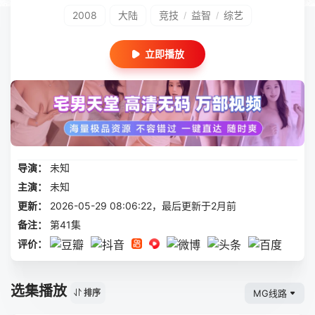
2008
大陆
竞技
益智
综艺
/
/
立即播放
导演：
未知
主演：
未知
更新：
2026-05-29 08:06:22，最后更新于2月前
备注：
第41集
评价：
选集播放
MG线路
排序