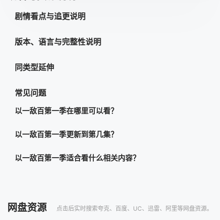
剧情看点与追更说明
2010-08-05
2010-08-12
版本、语言与完整性说明
2010-08-19
2010-08-26
同类型延伸
2010-09-02
2010-09-09
2010-09-16
2010-09-23
常见问题
以一敌百第一季在哪里可以看？
2010-09-30
2010-10-07
以一敌百第一季更新到第几集？
2010-10-14
2010-10-21
以一敌百第一季适合看什么相关内容？
2010-10-28
2010-11-04
2010-11-11
2010-11-18
2010-11-25
2010-12-02
网盘资源
点击后实时搜索夸克、百度、UC、迅雷、阿里等网盘资源。