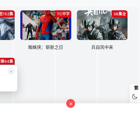
至152集
TC中字
36集全
蜘蛛侠：崭新之日
兵自风中来
第94集
×
繁
×
ogou
bing
引用资源，未提供资源上传、存储服务。