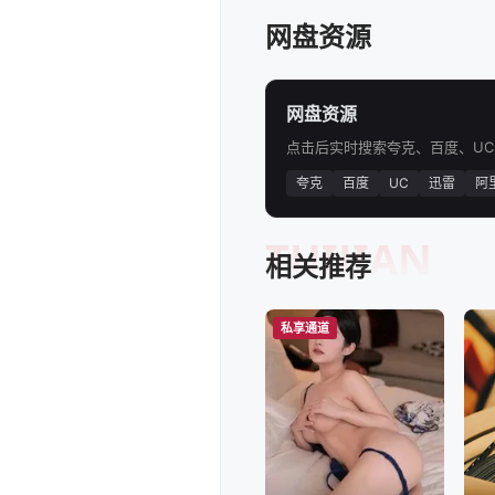
网盘资源
网盘资源
点击后实时搜索夸克、百度、U
夸克
百度
UC
迅雷
阿
TUIJIAN
相关推荐
私享通道