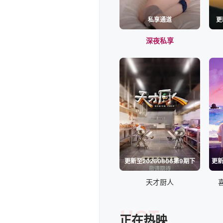
私享通道
更
深夜私享
更新至20260806第9期下
天才厨人
HOT
正在热映