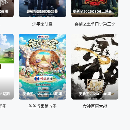
-05期
更新至20260805期
更新至20260806王越高光纯享打包看
醒
少年无尽夏
喜剧之王单口季第三季
06期期
更新至2026-08-06期期
更新至20260806期
光季
爸爸当家第五季
食神百厨大战