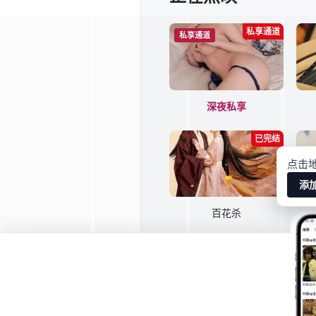
私享通道
私享通道
深夜私享
已完结
点击
添
百花杀