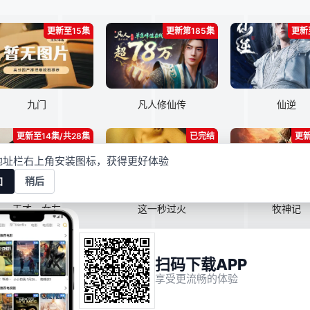
更新至15集
更新第185集
更新
九门
凡人修仙传
仙逆
更新至14集/共28集
已完结
更新
地址栏右上角安装图标，获得更好体验
加
稍后
天才，女友
这一秒过火
牧神记
扫码下载APP
RSS
Baidu
Google
S
享受更流畅的体验
映像星球本站所有内容均来自互联网分享站点所提供的公开