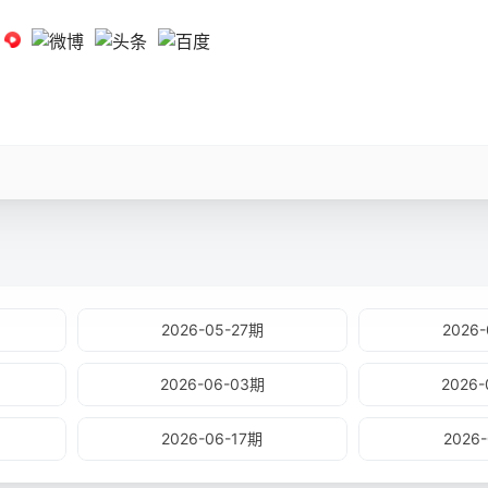
2026-05-27期
2026
2026-06-03期
2026
2026-06-17期
2026