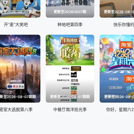
新至2026-08-07期期
更新至20260807期
更新至2026-08-
开“麦”大笑吧
种地吧第四季
快乐你懂
新至2026-08-07期期
更新至2026-08-07期期
更新至2026-08-
密室大逃脱第八季
中餐厅南洋拾光季
你好，星期六2