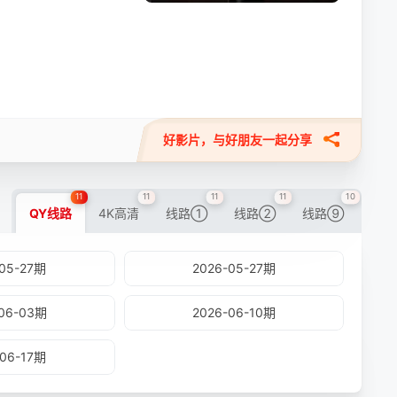
好影片，与好朋友一起分享
11
11
11
11
10
QY线路
4K高清
线路①
线路②
线路⑨
-05-27期
2026-05-27期
-06-03期
2026-06-10期
-06-17期