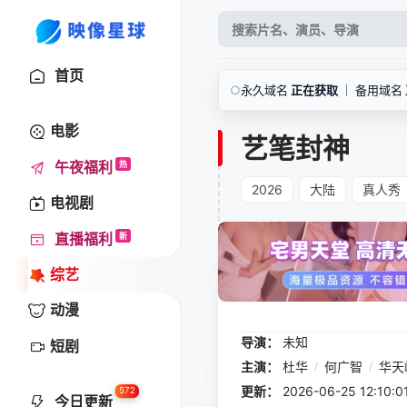
首页
○
永久域名
正在获取
｜ 备用域名
电影
艺笔封神
午夜福利
热
2026
大陆
真人秀
电视剧
直播福利
新
综艺
动漫
导演：
未知
短剧
主演：
杜华
/
何广智
/
华天
更新：
2026-06-25 12:
572
今日更新