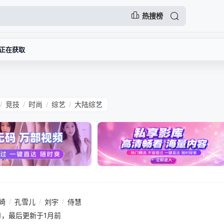
热搜榜
正在获取
竞技
时尚
综艺
大陆综艺
/
/
/
/
崎
/
孔雪儿
/
刘宇
/
侍慧
10:01，最后更新于1月前