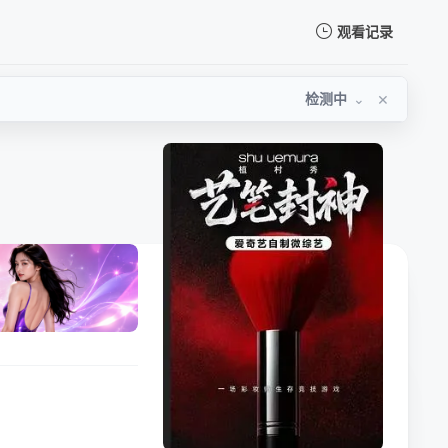
观看记录
我的观影记录
×
检测中
⌄
暂无观看影片的记录