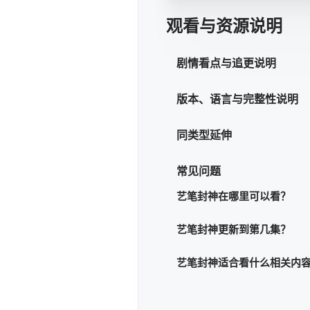
观看与资源说明
剧情看点与追更说明
版本、语言与完整性说明
同类型延伸
常见问题
艺笔封神在哪里可以看？
艺笔封神更新到第几集？
艺笔封神适合看什么相关内