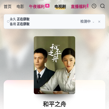
首页
电影
午夜福利
电视剧
直播福利
综艺
热
新
我的观影记录
永久
正在获取
×
检测中
⌄
○
备用
正在获取
暂无观看影片的记录
和平之舟