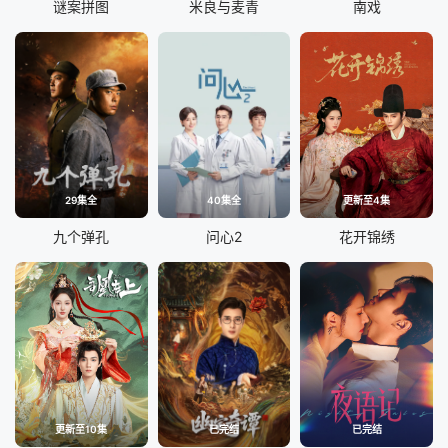
谜案拼图
米良与麦青
南戏
29集全
40集全
更新至4集
九个弹孔
问心2
花开锦绣
更新至10集
已完结
已完结