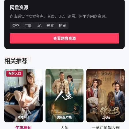
网盘资源
点击后实时搜索夸克、百度、UC、迅雷、阿里等网盘资源。
夸克
百度
UC
迅雷
阿里
查看网盘资源
TUIJIAN
相关推荐
限时入口
限时入口
更新至12集
已完结
午夜福利
人鱼
一念初见锦衣谣