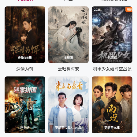
更新至6集
全剧集
已完结
深情为饵
云归槿时安
机甲少女破时空战记
已完结
更新至17集/共26集
更新至15集