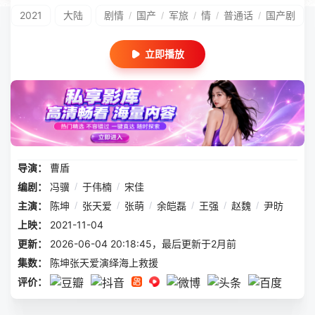
2021
大陆
剧情
国产
军旅
情
普通话
国产剧
/
/
/
/
/
立即播放
导演：
曹盾
编剧：
冯骥
/
于伟楠
/
宋佳
主演：
陈坤
/
张天爱
/
张萌
/
余皑磊
/
王强
/
赵魏
/
尹昉
上映：
2021-11-04
更新：
2026-06-04 20:18:45，最后更新于2月前
集数：
陈坤张天爱演绎海上救援
评价：