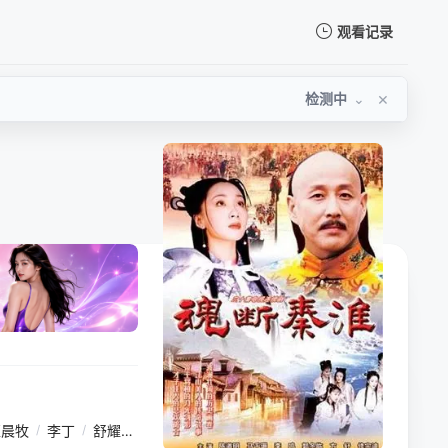
观看记录
我的观影记录
×
检测中
⌄
暂无观看影片的记录
姬晨牧
/
李丁
/
舒耀瑄
/
金莉莉