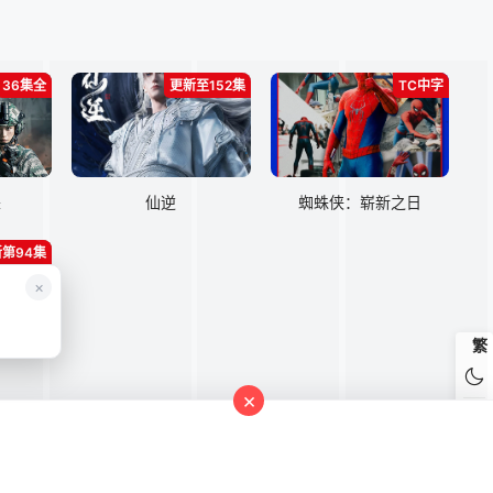
36集全
更新至152集
TC中字
来
仙逆
蜘蛛侠：崭新之日
第94集
×
繁
×
ogou
bing