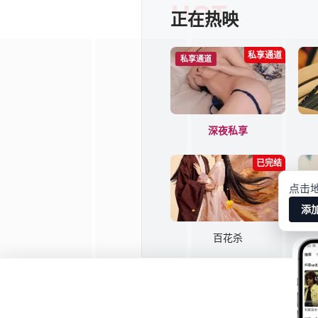
HOT
正在热映
私享通道
私享通道
深夜私享
已完结
点击
添
百花杀