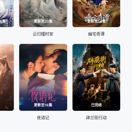
6集
更新至20集
更新至14集
青
云归槿时安
幽宅奇谭
更新至16集
已完结
夜语记
砵兰街行动