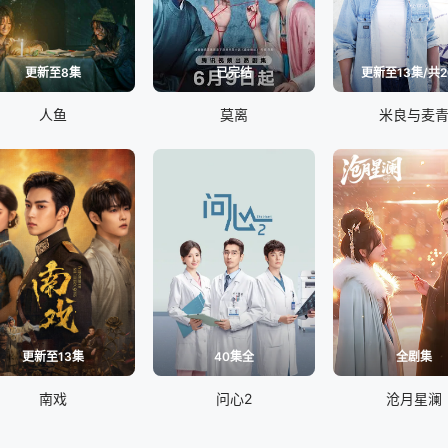
更新至8集
已完结
更新至13集/共2
人鱼
莫离
米良与麦
更新至13集
40集全
全剧集
南戏
问心2
沧月星澜