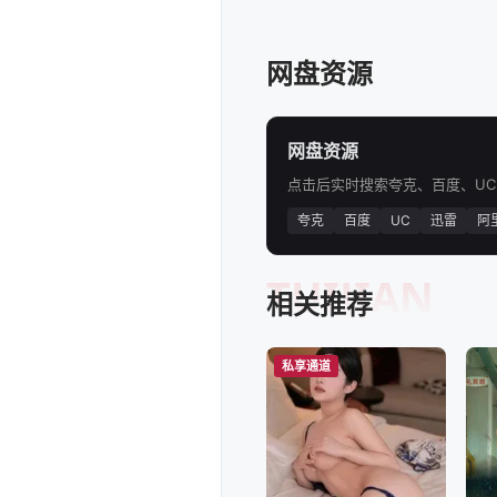
网盘资源
网盘资源
点击后实时搜索夸克、百度、U
夸克
百度
UC
迅雷
阿
TUIJIAN
相关推荐
私享通道