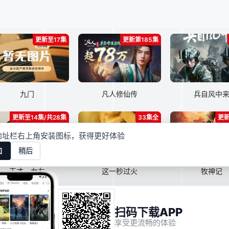
更新至17集
更新第185集
九门
凡人修仙传
兵自风中
更新至14集/共28集
33集全
更新
地址栏右上角安装图标，获得更好体验
加
稍后
天才，女友
这一秒过火
牧神记
扫码下载APP
RSS
Baidu
Google
S
享受更流畅的体验