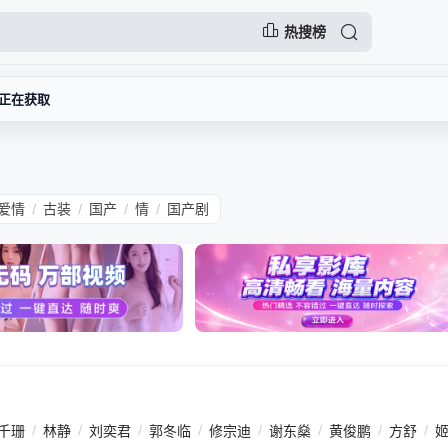
热搜榜
正在获取
爱情
古装
国产
情
国产剧
/
/
/
/
千珊
/
林静
/
刘奕君
/
郭冬临
/
修宗迪
/
谢东燊
/
黄俊鹏
/
方舒
/