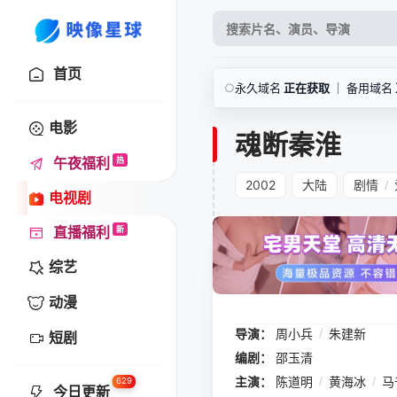
首页
○
永久域名
正在获取
｜ 备用域名
电影
魂断秦淮
午夜福利
热
2002
大陆
剧情
/
电视剧
直播福利
新
综艺
动漫
导演：
周小兵
/
朱建新
短剧
编剧：
邵玉清
主演：
陈道明
/
黄海冰
/
马
629
今日更新