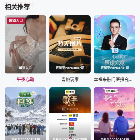
TUIJIAN
相关推荐
解锁入口
解锁入口
更新至20260807期
更新至20260731期
午夜心动
粤旅玩家
幸福来敲门医探究竟2026
更新至20260808期
更新至2026-08-07期期
更新至20260808期