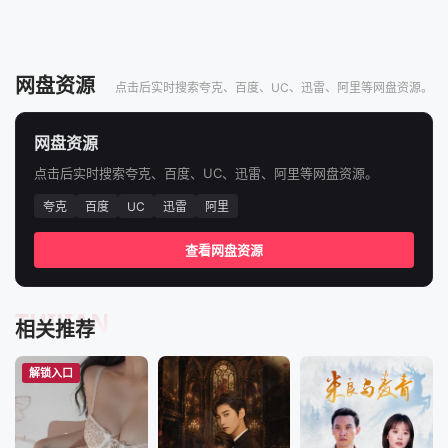
网盘资源
点击后实时搜索夸克、百度、UC、迅雷、阿里等网盘资源。
网盘资源
点击后实时搜索夸克、百度、UC、迅雷、阿里等网盘资源。
夸克
百度
UC
迅雷
阿里
查看网盘资源
TUIJIAN
相关推荐
解锁入口