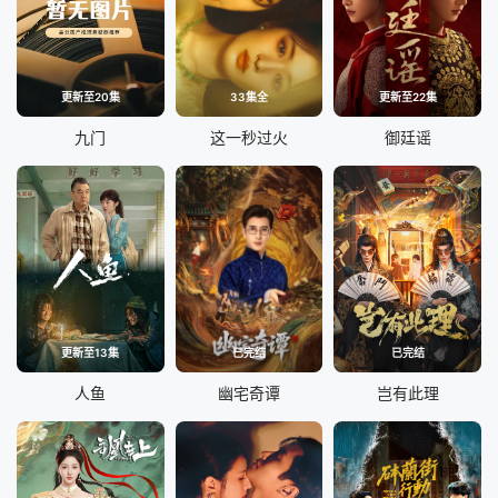
更新至20集
33集全
更新至22集
九门
这一秒过火
御廷谣
更新至13集
已完结
已完结
人鱼
幽宅奇谭
岂有此理