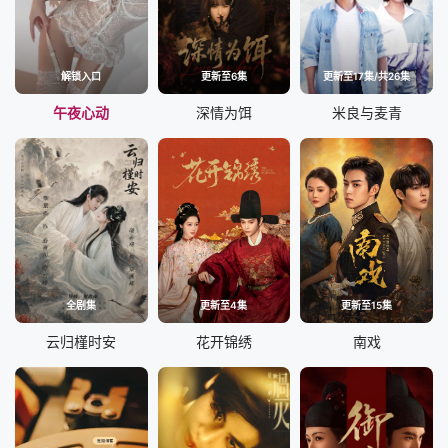
解锁入口
更新至6集
更新至17集/共26集
午夜心动
深情为饵
米良与麦青
全剧集
更新至4集
更新至15集
云归槿时安
花开锦绣
南戏