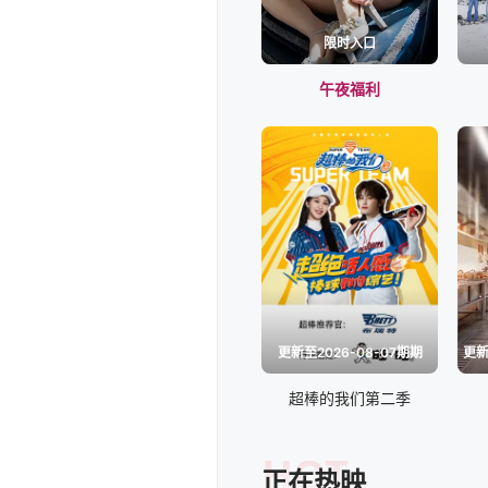
限时入口
午夜福利
更新至2026-08-07期期
超棒的我们第二季
HOT
正在热映