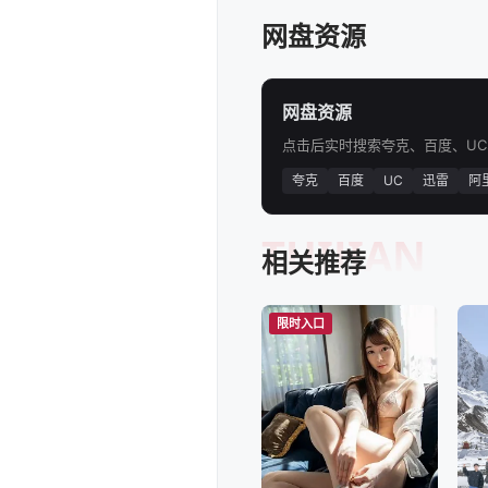
网盘资源
网盘资源
点击后实时搜索夸克、百度、U
夸克
百度
UC
迅雷
阿
TUIJIAN
相关推荐
限时入口