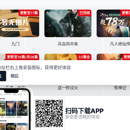
更新至17集
已完结
更新
九门
兵自风中来
凡人修仙
更新至16集/共28集
33集全
更新
地址栏右上角安装图标，获得更好体验
加
稍后
天才，女友
这一秒过火
牧神记
扫码下载APP
RSS
Baidu
Google
S
享受更流畅的体验
映像星球本站所有内容均来自互联网分享站点所提供的公开