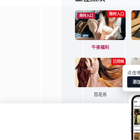
限时入口
限时入口
午夜福利
已完结
点击
添
百花杀