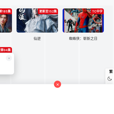
第185集
更新至152集
TC中字
传
仙逆
蜘蛛侠：崭新之日
第94集
×
繁
×
ogou
bing
引用资源，未提供资源上传、存储服务。