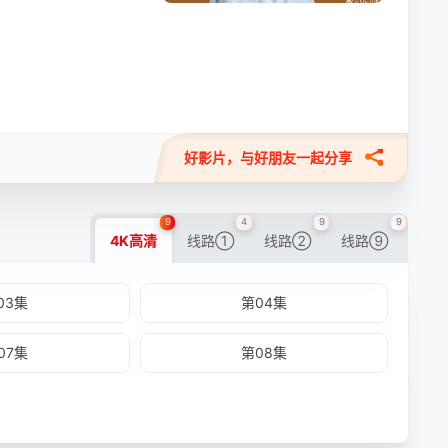
好影片，与好朋友一起分享
9
4
9
9
4K高清
线路①
线路②
线路⑨
03集
第04集
07集
第08集