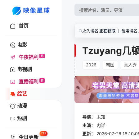
首页
○
永久域名
正在获取
｜ 备用域名
电影
Tzuyang几
午夜福利
热
2026
韩国
真人秀
电视剧
直播福利
新
综艺
动漫
导演：
未知
短剧
主演：
内详
更新：
2026-07-26 18:
719
今日更新