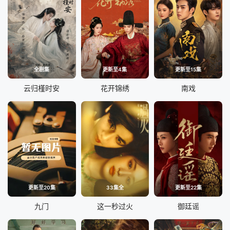
全剧集
更新至4集
更新至15集
云归槿时安
花开锦绣
南戏
更新至20集
33集全
更新至22集
九门
这一秒过火
御廷谣