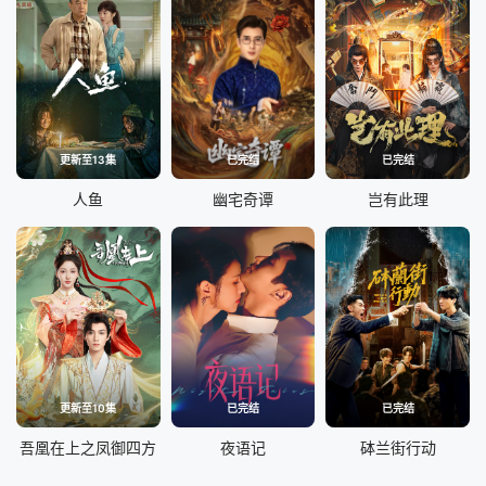
更新至13集
已完结
已完结
人鱼
幽宅奇谭
岂有此理
更新至10集
已完结
已完结
吾凰在上之凤御四方
夜语记
砵兰街行动