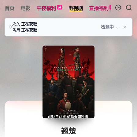
首页
电影
午夜福利
电视剧
直播福利
综艺
热
新
我的观影记录
永久
正在获取
×
检测中
⌄
○
备用
正在获取
暂无观看影片的记录
翘楚