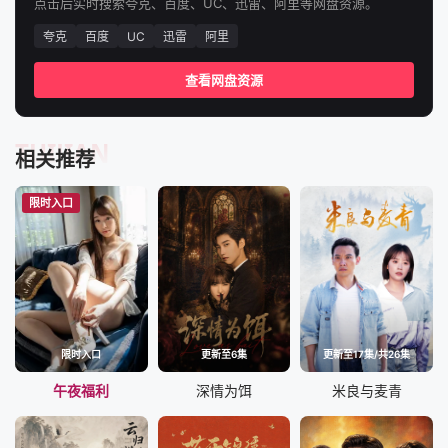
点击后实时搜索夸克、百度、UC、迅雷、阿里等网盘资源。
夸克
百度
UC
迅雷
阿里
查看网盘资源
TUIJIAN
相关推荐
限时入口
限时入口
更新至6集
更新至17集/共26集
午夜福利
深情为饵
米良与麦青