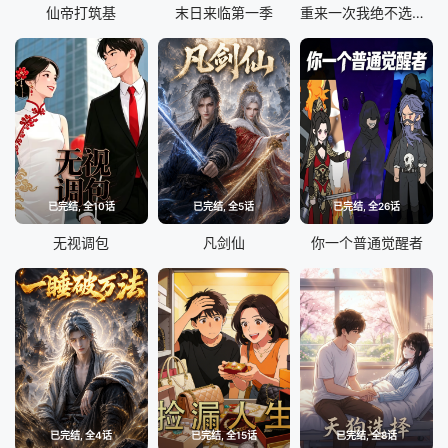
仙帝打筑基
末日来临第一季
重来一次我绝不选择你
已完结, 全10话
已完结, 全5话
已完结, 全26话
无视调包
凡剑仙
你一个普通觉醒者
已完结, 全4话
已完结, 全15话
已完结, 全8话