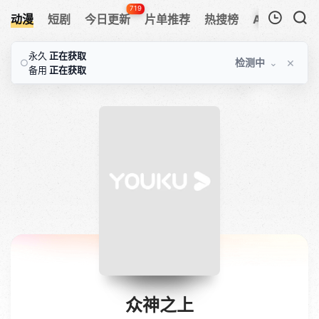
719
动漫
短剧
今日更新
片单推荐
热搜榜
APP
我的观影记录
永久
正在获取
×
检测中
⌄
○
备用
正在获取
暂无观看影片的记录
众神之上