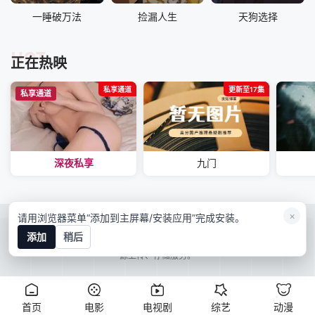
一睡破万法
捡漏人生
天狗选择
HOT
正在热映
私享通道
更新至17集
私享通道
深夜私享
九门
×
请用浏览器菜单“添加到主屏幕/安装应用”完成安装。
RSS
Baidu
Google
Sogou
bing
添加
稍后
映像星球本站所有内容均来自互联网分享站点所提供的公开引用资源，未提供资
源上传、存储服务。
首页
电影
电视剧
综艺
动漫