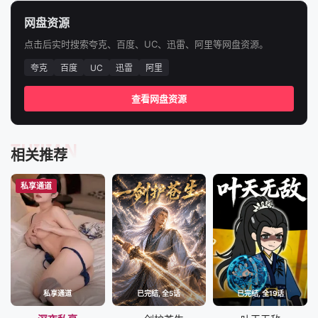
89
90
91
92
网盘资源
93
94
95
96
点击后实时搜索夸克、百度、UC、迅雷、阿里等网盘资源。
97
98
99
100
夸克
百度
UC
迅雷
阿里
101
102
103
104
查看网盘资源
105
106
107
108
TUIJIAN
109
110
111
112
相关推荐
113
114
115
116
私享通道
117
118
119
120
121
122
123
124
125
126
127
128
私享通道
已完结, 全5话
已完结, 全19话