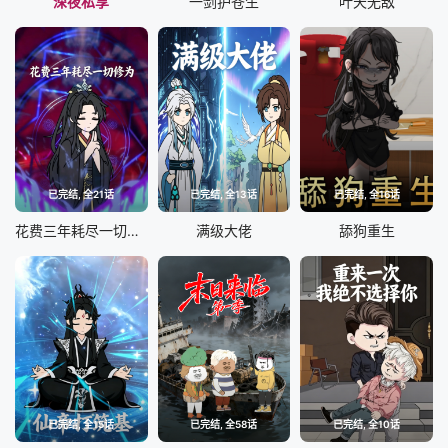
深夜私享
一剑护苍生
叶天无敌
已完结, 全21话
已完结, 全13话
已完结, 全16话
花费三年耗尽一切修为
满级大佬
舔狗重生
已完结, 全15话
已完结, 全58话
已完结, 全10话