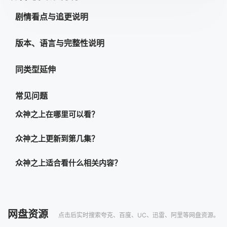
45
46
47
48
剧情看点与追更说明
49
50
51
52
版本、语言与完整性说明
53
54
55
56
同类型延伸
57
58
59
60
61
62
63
64
常见问题
65
66
67
68
众神之上在哪里可以看？
69
70
71
72
众神之上更新到第几集？
73
74
75
76
众神之上适合看什么相关内容？
77
78
79
80
81
82
83
84
网盘资源
85
86
87
88
点击后实时搜索夸克、百度、UC、迅雷、阿里等网盘资源。