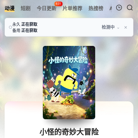
631
动漫
短剧
今日更新
片单推荐
热搜榜
APP
我的观影记录
永久
正在获取
×
检测中
⌄
○
备用
正在获取
暂无观看影片的记录
小怪的奇妙大冒险