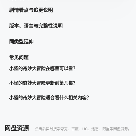
剧情看点与追更说明
版本、语言与完整性说明
同类型延伸
常见问题
小怪的奇妙大冒险在哪里可以看？
小怪的奇妙大冒险更新到第几集？
小怪的奇妙大冒险适合看什么相关内容？
网盘资源
点击后实时搜索夸克、百度、UC、迅雷、阿里等网盘资源。