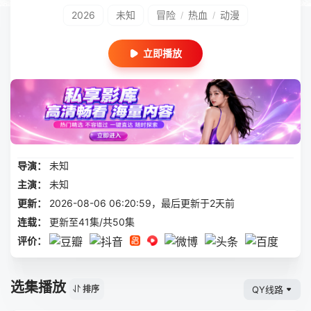
2026
未知
冒险
热血
动漫
/
/
立即播放
导演：
未知
主演：
未知
更新：
2026-08-06 06:20:59，最后更新于2天前
连载：
更新至41集/共50集
评价：
选集播放
QY线路
排序