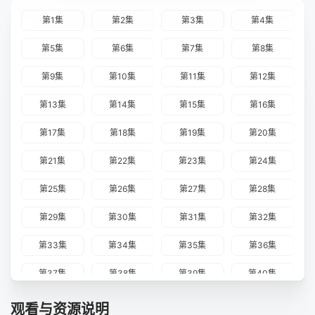
第1集
第2集
第3集
第4集
第5集
第6集
第7集
第8集
第9集
第10集
第11集
第12集
第13集
第14集
第15集
第16集
第17集
第18集
第19集
第20集
第21集
第22集
第23集
第24集
第25集
第26集
第27集
第28集
第29集
第30集
第31集
第32集
第33集
第34集
第35集
第36集
第37集
第38集
第39集
第40集
第41集
观看与资源说明