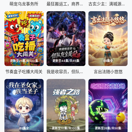
萌宠乌龙事务所
最狂搬运工，商界巨鳄也得当小弟
古玄少主：漓城源能录
更新至25集/共100集
更新至44集/共46集
59集全
节奏盒子吃播大闯关
我是收容员，但队友全是诡异
言出法随小悠悠
48集全
更新至10集/共100集
更新至26集/共50集