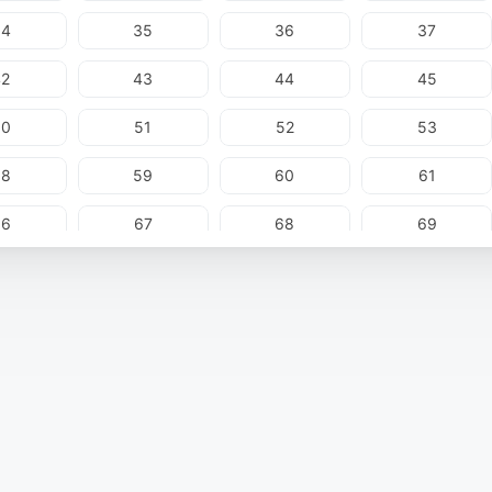
34
35
36
37
42
43
44
45
50
51
52
53
58
59
60
61
66
67
68
69
74
75
76
77
82
83
84
85
90
91
92
93
98
99
100
101
06
107
108
109