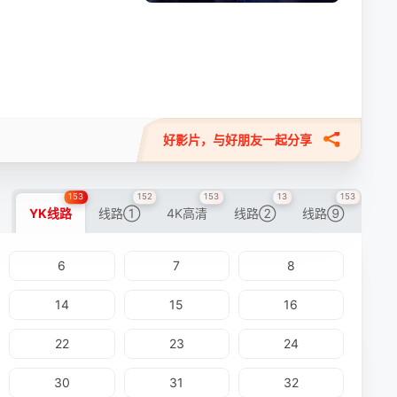
好影片，与好朋友一起分享
153
152
153
13
153
YK线路
线路①
4K高清
线路②
线路⑨
6
7
8
14
15
16
22
23
24
30
31
32