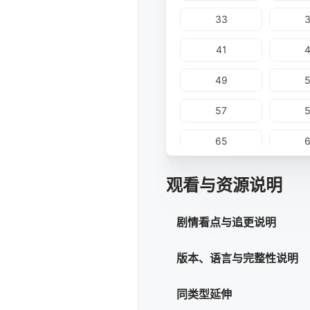
33
41
49
57
65
73
观看与资源说明
81
剧情看点与追更说明
89
版本、语言与完整性说明
97
同类型延伸
105
1