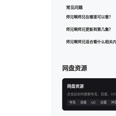
113
1
常见问题
121
1
师兄啊师兄在哪里可以看？
129
1
师兄啊师兄更新到第几集？
137
1
师兄啊师兄适合看什么相关
145
1
153
网盘资源
网盘资源
点击后实时搜索夸克、百度、U
夸克
百度
UC
迅雷
阿