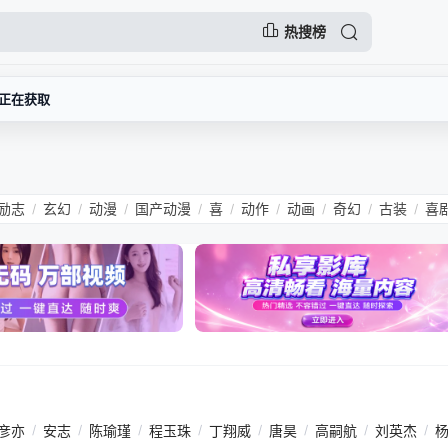
热搜榜
正在获取
励志
玄幻
动漫
国产动漫
喜
动作
动画
奇幻
古装
喜
/
/
/
/
/
/
/
/
/
彦亦
/
安志
/
陈瑜瑾
/
程玉珠
/
丁翔威
/
唐昊
/
高嗣航
/
刘英杰
/