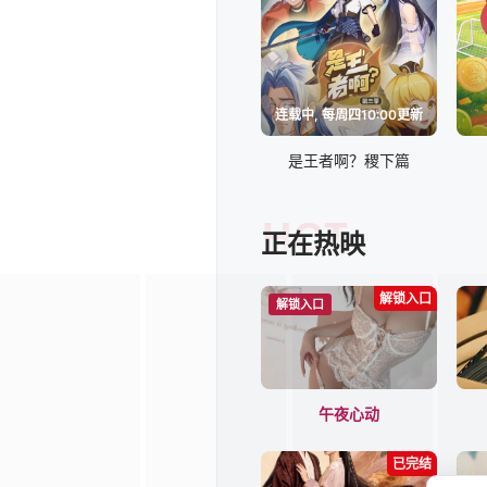
连载中, 每周四10:00更新
是王者啊？稷下篇
HOT
正在热映
解锁入口
解锁入口
午夜心动
已完结