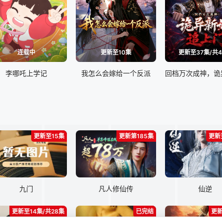
连载中
更新至10集
更新至37集/共
李哪吒上学记
我怎么会嫁给一个反派
更新至15集
更新第185集
更新
九门
凡人修仙传
仙逆
更新至14集/共28集
已完结
更新