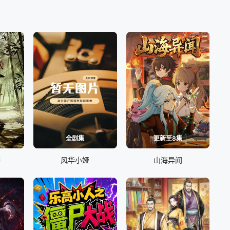
全剧集
更新至8集
季
风华小娅
山海异闻