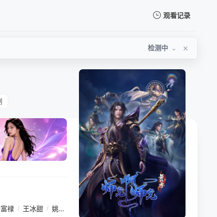
观看记录
我的观影记录
×
检测中
⌄
剧
暂无观看影片的记录
杨富禄
/
王冰甜
/
姚铭舜
/
李婵妃
/
宋国庆
/
苗洋
/
张坤
/
桑毓泽
/