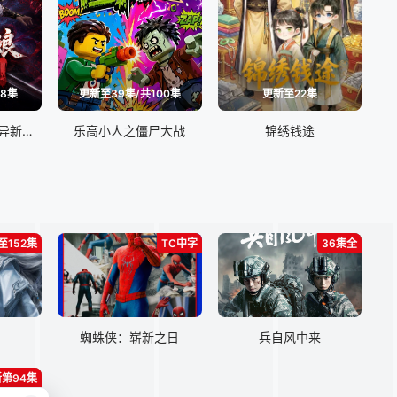
48集
更新至39集/共100集
更新至22集
回档万次成神，诡异新娘追上门
乐高小人之僵尸大战
锦绣钱途
至152集
TC中字
36集全
蜘蛛侠：崭新之日
兵自风中来
第94集