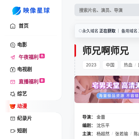
首页
○
永久域名
正在获取
｜ 备用域名
电影
师兄啊师兄
午夜福利
热
2023
中国
热血
/
电视剧
直播福利
新
综艺
动漫
导演：
金蕾
纪录片
编剧：
沈乐平
短剧
主演：
杨超然
/
张若瑜
/
陈