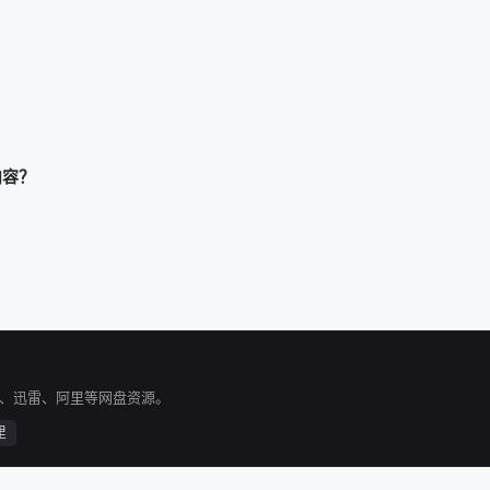
14
115
116
117
22
123
124
125
30
131
132
133
38
139
140
141
内容？
46
147
148
149
C、迅雷、阿里等网盘资源。
里