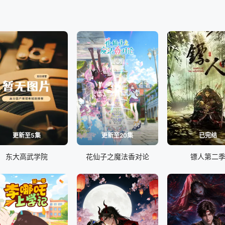
更新至5集
更新至20集
已完结
东大高武学院
花仙子之魔法香对论
镖人第二