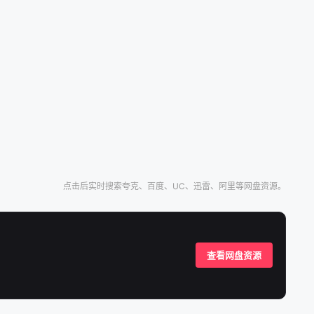
118
119
120
126
127
128
134
135
136
142
143
144
150
151
152
点击后实时搜索夸克、百度、UC、迅雷、阿里等网盘资源。
查看网盘资源