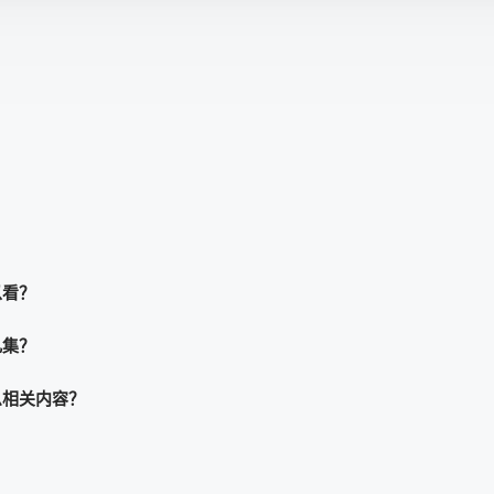
以看？
几集？
么相关内容？