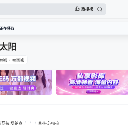
热搜榜
正在获取
太阳
泰剧
泰国剧
/
帕莎拉·塔纳查
/
/
/
普林·苏帕拉