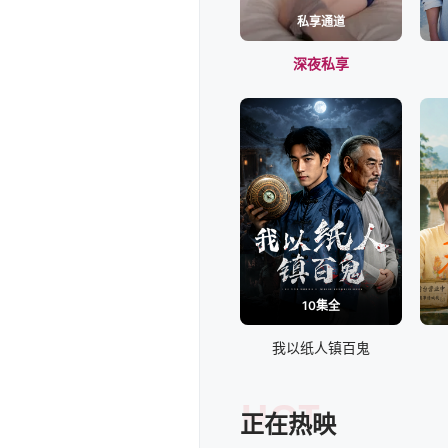
私享通道
深夜私享
10集全
我以纸人镇百鬼
HOT
正在热映