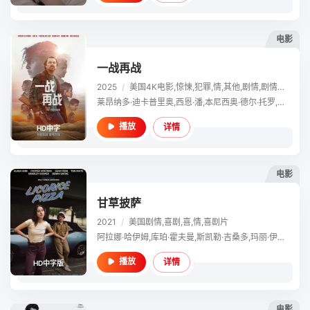
电影
一战再战
2025
/
美国
4K电影,惊悚,犯罪,情,其他,剧情,剧情片,其他片
莱昂纳多·迪卡普里奥,西恩·潘,本尼西奥·德尔·托罗,雷吉娜·赫尔,缇雅娜·泰勒,蔡斯·英菲尼迪,伍德·哈里斯,阿拉娜·哈伊姆,D·W·莫菲特,约翰·胡热那克,莎娜·麦克黑尔,布伦达·洛伦娜·加西亚,特雷西·托德,吉姆·安德森,博格丹·舒米拉斯,约翰·德马卡斯,马特·斯波尔尼克,贾斯汀·S·麦克达维特,杰克·特劳特,罗布·戈尔
详情
播放
HD中字
电影
甘草披萨
2021
/
美国
剧情,喜剧,喜,情,喜剧片
阿拉娜·哈伊姆,库珀·霍夫曼,斯凯勒·吉桑多,玛丽·伊丽莎白·埃利斯,约翰·迈克尔·辛吉斯,克斯汀·埃伯索尔,哈里特·桑塞姆·哈里斯,西恩·潘,汤姆·威兹,布莱德利·库珀,瑞恩·赫芬顿,内特·曼,本·萨弗迪,约瑟夫·克罗斯,丹妮尔·哈伊姆,埃斯特·哈伊姆,莫迪·哈伊姆,唐娜·哈伊姆,玛娅·鲁道夫,约翰·C·赖利,艾玛·杜蒙特,萨沙·斯皮尔伯格,德莱纳·米切尔,利兹·卡科斯基,泰勒·杨,Josh Monkarsh,马克斯·米切尔,Tim Conway Jr.,伊亚娜·哈雷,艾米莉·奥尔索斯,克雷格·斯塔克,
详情
播放
HD中字版
电影