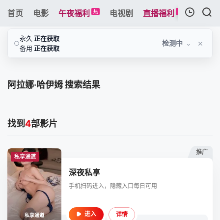
首页
电影
午夜福利
电视剧
直播福利
综艺
热
新
我的观影记录
永久
正在获取
×
检测中
⌄
○
备用
正在获取
阿拉娜·哈伊姆 搜索结果
暂无观看影片的记录
找到
4
部影片
推广
私享通道
深夜私享
手机扫码进入，隐藏入口每日可用
详情
进入
私享通道