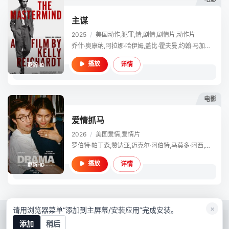
主谋
2025
/
美国
动作,犯罪,情,剧情,剧情片,动作片
乔什·奥康纳,阿拉娜·哈伊姆,盖比·霍夫曼,约翰·马加罗,比尔·坎普,霍普·戴维斯,莱齐·费利兹,马修·马希尔,科尔·杜曼,玛戈特·安德森-宋,伊莱·盖布,胡安·卡洛斯·赫尔南德斯,让·扎尔祖尔,瑞安·霍姆奇克,威尔逊·康克赖特,凯蒂·哈伯德,史蒂文·特里·沃克,D·J·斯特劳德,格雷格·维奥兰德,安吉尔·科恩斯
详情
播放
更新HD
电影
爱情抓马
2026
/
美国
爱情,爱情片
罗伯特·帕丁森,赞达亚,迈克尔·阿伯特,马莫多·阿西,西德妮·莱蒙,佐伊·温特斯,肖恩·福格蒂,海利·盖茨,阿拉娜·哈伊姆,克里斯托弗·C·詹姆斯,亚亚·戈塞林,蒂埃雷·迪亚斯,佩顿·杰克逊,乔丁·库雷特,马修·J·麦克劳克林,蔡斯·布雷索夫,格瑞·科恩,艾可·坎贝尔,卡拉·科尔南·约瑟夫,马克斯·德德里安,凯西·麦克尼尔
详情
播放
更新HD
×
请用浏览器菜单“添加到主屏幕/安装应用”完成安装。
RSS
Baidu
Google
Sogou
bing
添加
稍后
映像星球本站所有内容均来自互联网分享站点所提供的公开引用资源，未提供资