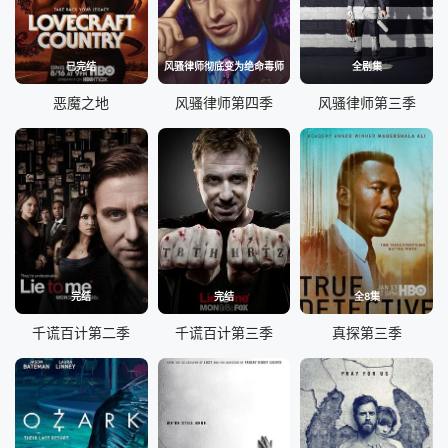
已完结
风骚律师彻底变为绝命毒师
全剧集
恶魔之地
风骚律师第四季
风骚律师第三季
完结
完结
全8集
千谎百计第二季
千谎百计第三季
真探第三季