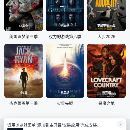
13集全
已完结
更新至第08集
美国谍梦第三季
权力的游戏第六季
大胆2026
全8集
已完结
已完结
杰克莱恩第一季
火星先驱
恶魔之地
×
请用浏览器菜单“添加到主屏幕/安装应用”完成安装。
RSS
Baidu
Google
Sogou
bing