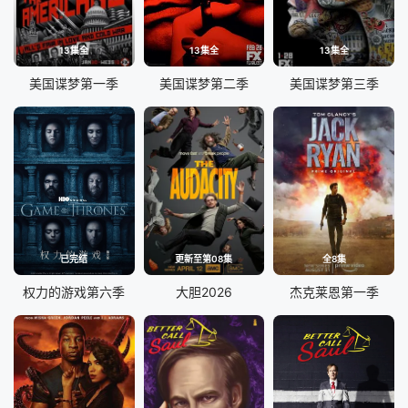
13集全
13集全
13集全
美国谍梦第一季
美国谍梦第二季
美国谍梦第三季
已完结
更新至第08集
全8集
权力的游戏第六季
大胆2026
杰克莱恩第一季