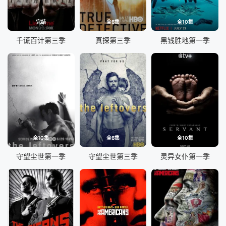
完结
全8集
全10集
千谎百计第三季
真探第三季
黑钱胜地第一季
全10集
全8集
全10集
守望尘世第一季
守望尘世第三季
灵异女仆第一季