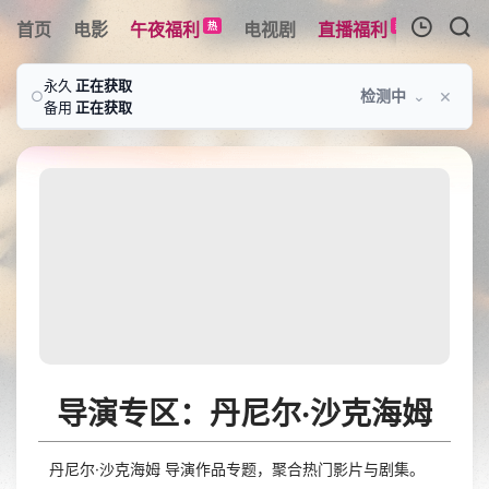
首页
电影
午夜福利
电视剧
直播福利
综艺
热
新
我的观影记录
永久
正在获取
×
检测中
⌄
○
备用
正在获取
暂无观看影片的记录
导演专区：丹尼尔·沙克海姆
丹尼尔·沙克海姆 导演作品专题，聚合热门影片与剧集。