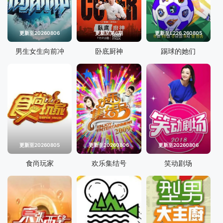
更新至20260806
更新至第6期
更新至E226.260805
男生女生向前冲
卧底厨神
踢球的她们
更新至20260805
更新至20260806
更新至20260806
食尚玩家
欢乐集结号
笑动剧场