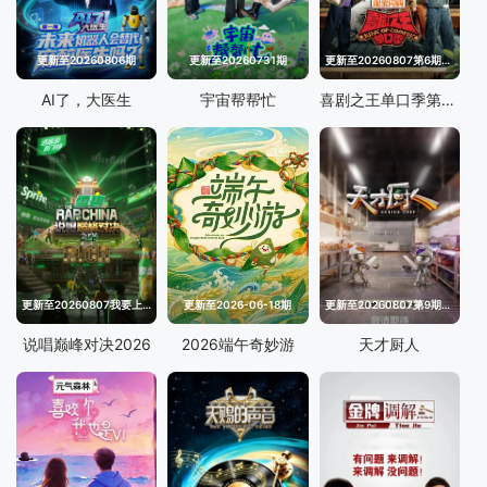
更新至20260806期
更新至20260731期
更新至20260807第6期超长抢先
AI了，大医生
宇宙帮帮忙
喜剧之王单口季第三季
更新至20260807我要上巅峰
更新至2026-06-18期
更新至20260807第9期加更
说唱巅峰对决2026
2026端午奇妙游
天才厨人