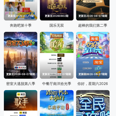
更新至2026-07-13期
更新至20260802期
更新至2026-08-07期期
奔跑吧第十季
国乐无双
超棒的我们第二季
更新至2026-08-07期期
更新至2026-08-07期期
更新至2026-08-07期期
密室大逃脱第八季
中餐厅南洋拾光季
你好，星期六2026