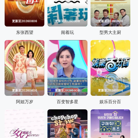
更新至20260806
更新至20260806
更新至20260806
东张西望
闹着玩
型男大主厨
更新至20260806
更新至20260806
更新至20260806
阿姐万岁
百变智多星
娱乐百分百