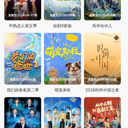
更新至2026-08-07期
更新至20260731期
更新至20260608期
半熟恋人第五季
短剧X家族
风华合伙人
更新至20260614期
更新至20260804期
更新至2026-07-26期
我们的爸爸第二季
萌宠来啦
2026时尚中国之夜